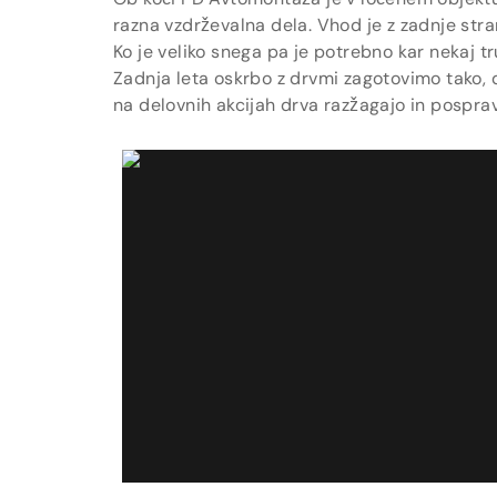
razna vzdrževalna dela. Vhod je z zadnje stra
Ko je veliko snega pa je potrebno kar nekaj 
Zadnja leta oskrbo z drvmi zagotovimo tako, 
na delovnih akcijah drva razžagajo in posprav