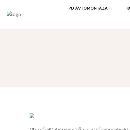
PD AVTOMONTAŽA
K
Ob koči PD Avtomontaža je v ločenem objektu 