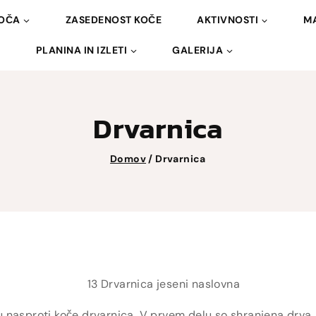
OČA
ZASEDENOST KOČE
AKTIVNOSTI
MA
PLANINA IN IZLETI
GALERIJA
Drvarnica
Domov
/
Drvarnica
nasproti koče drvarnica. V prvem delu so shranjena drva, v