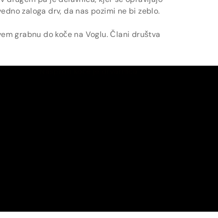
vedno zaloga drv, da nas pozimi ne bi zeblo.
evem grabnu do koče na Voglu. Člani društva