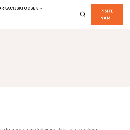
RKACIJSKI ODSEK
PIŠITE
NAM
 drugem pa je delavnica, kjer se opravljajo