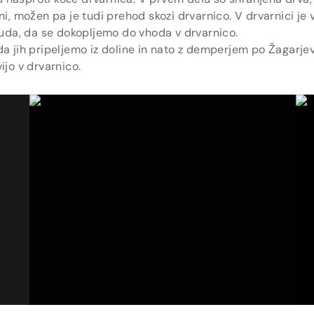
ni, možen pa je tudi prehod skozi drvarnico. V drvarnici je 
truda, da se dokopljemo do vhoda v drvarnico.
da jih pripeljemo iz doline in nato z demperjem po Žagarj
ijo v drvarnico.