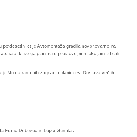
 petdesetih let je Avtomontaža gradila novo tovarno na
teriala, ki so ga planinci s prostovoljnimi akcijami zbrali
pa je šlo na ramenih zagnanih planincev. Dostava večjih
esla Franc Debevec in Lojze Gumilar.