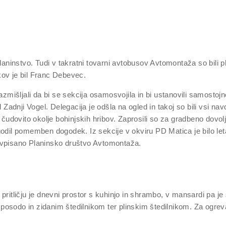
planinstvo. Tudi v takratni tovarni avtobusov Avtomontaža so bili p
kov je bil Franc Debevec.
azmišljali da bi se sekcija osamosvojila in bi ustanovili samostojn
dnji Vogel. Delegacija je odšla na ogled in takoj so bili vsi navdu
udovito okolje bohinjskih hribov. Zaprosili so za gradbeno dovol
zgodil pomemben dogodek. Iz sekcije v okviru PD Matica je bilo l
e vpisano Planinsko društvo Avtomontaža.
pritličju je dnevni prostor s kuhinjo in shrambo, v mansardi pa je
 posodo in zidanim štedilnikom ter plinskim štedilnikom. Za ogre