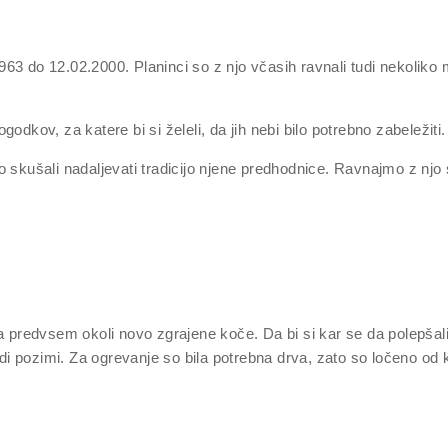
 do 12.02.2000. Planinci so z njo včasih ravnali tudi nekoliko manj
ogodkov, za katere bi si želeli, da jih nebi bilo potrebno zabeležiti.
o skušali nadaljevati tradicijo njene predhodnice. Ravnajmo z njo
a predvsem okoli novo zgrajene koče. Da bi si kar se da polepšali b
tudi pozimi. Za ogrevanje so bila potrebna drva, zato so ločeno od 