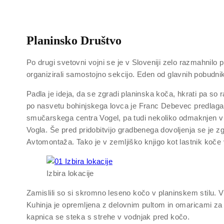
Planinsko Društvo
Po drugi svetovni vojni se je v Sloveniji zelo razmahnilo 
organizirali samostojno sekcijo. Eden od glavnih pobudni
Padla je ideja, da se zgradi planinska koča, hkrati pa so r
po nasvetu bohinjskega lovca je Franc Debevec predlagal Za
smučarskega centra Vogel, pa tudi nekoliko odmaknjen v č
Vogla. Še pred pridobitvijo gradbenega dovoljenja se je 
Avtomontaža. Tako je v zemljiško knjigo kot lastnik koč
Izbira lokacije
Zamislili so si skromno leseno kočo v planinskem stilu. V 
Kuhinja je opremljena z delovnim pultom in omaricami za
kapnica se steka s strehe v vodnjak pred kočo.