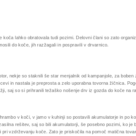
je koča lahko obratovala tudi pozimi. Delovni člani so zato organi
osili do koče, jih razžagali in pospravili v drvarnico.
 motor, nekje so staknili še star menjalnik od kampanjole, za bobe
 cevi in nastala je preprosta a zelo uporabna tovorna žičnica. Pogo
lažji, saj so si prihranili težaško nošenje drv iz gozda do koče na 
shrambo v koči, v jamo v kuhinji so postavili akumulatorje in po koč
zasilna rešitev, saj so bili akumulatorji, še posebno pozimi, ko je 
ili pri vzdrževanju koče. Zato je priskočila na pomoč matična to