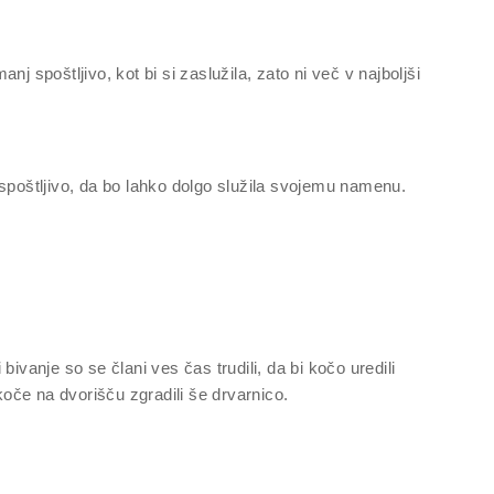
 spoštljivo, kot bi si zaslužila, zato ni več v najboljši
 spoštljivo, da bo lahko dolgo služila svojemu namenu.
ivanje so se člani ves čas trudili, da bi kočo uredili
koče na dvorišču zgradili še drvarnico.