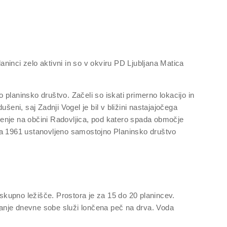
laninci zelo aktivni in so v okviru PD Ljubljana Matica
o planinsko društvo. Začeli so iskati primerno lokacijo in
šeni, saj Zadnji Vogel je bil v bližini nastajajočega
jenje na občini Radovljica, pod katero spada območje
eta 1961 ustanovljeno samostojno Planinsko društvo
 skupno ležišče. Prostora je za 15 do 20 planincev.
vanje dnevne sobe služi lončena peč na drva. Voda