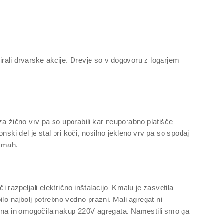
zirali drvarske akcije. Drevje so v dogovoru z logarjem
n za žično vrv pa so uporabili kar neuporabno platišče
nski del je stal pri koči, nosilno jekleno vrv pa so spodaj
ramah.
i razpeljali električno inštalacijo. Kmalu je zasvetila
bilo najbolj potrebno vedno prazni. Mali agregat ni
varna in omogočila nakup 220V agregata. Namestili smo ga