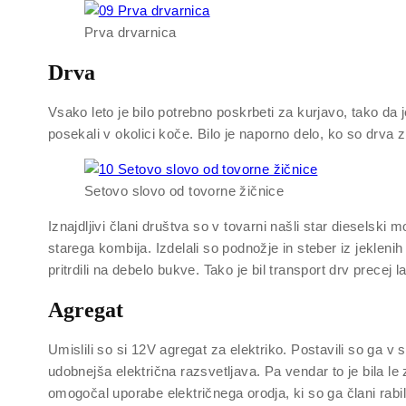
Prva drvarnica
Drva
Vsako leto je bilo potrebno poskrbeti za kurjavo, tako da 
posekali v okolici koče. Bilo je naporno delo, ko so drva zn
Setovo slovo od tovorne žičnice
Iznajdljivi člani društva so v tovarni našli star dieselski
starega kombija. Izdelali so podnožje in steber iz jeklenih
pritrdili na debelo bukve. Tako je bil transport drv precej 
Agregat
Umislili so si 12V agregat za elektriko. Postavili so ga v 
udobnejša električna razsvetljava. Pa vendar to je bila le 
omogočal uporabe električnega orodja, ki so ga člani rab