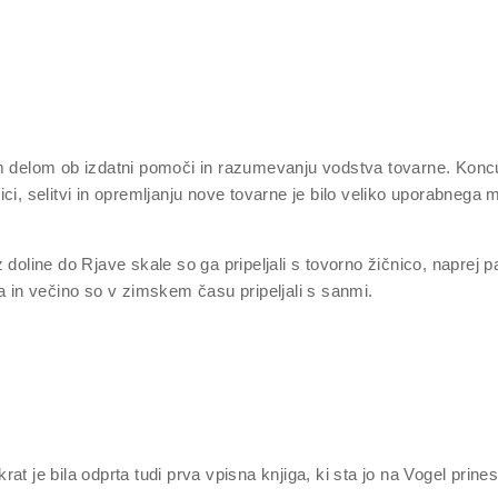
im delom ob izdatni pomoči in razumevanju vodstva tovarne. Koncu
i, selitvi in opremljanju nove tovarne je bilo veliko uporabnega ma
 doline do Rjave skale so ga pripeljali s tovorno žičnico, naprej 
in večino so v zimskem času pripeljali s sanmi.
at je bila odprta tudi prva vpisna knjiga, ki sta jo na Vogel prin