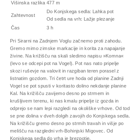
Višinska razlika
477 m
Do Konjskega sedla: Lahka pot
Zahtevnost
Od sedla na vrh: Lažje plezanje
Čas
3 h
Pri Sirarni na Zadnjem Voglu začnemo proti zahodu.
Gremo mimo zimske markacije in korita za napajanje
živine. Na križišču na skali sledimo napisu »Komna«
(levo se odcepi pot na Vogel)
.
Pot nas nato pripelje
skozi ruševje na valovit in razgiban teren porasel z
listnatim gozdom. Tri četrt ure hoda od planine Zadnji
Vogel se pot spusti v koritasto dolino nekdanje planine
Kal. Na križišču zavijemo desno po strmem in
krušljivem terenu, ki nas kmalu pripelje iz gozda in
odprejo se nam lepi razgledi na okoliške vrhove. Od tod
se pne dolina v dveh dolgih zavojih do Konjskega sedla.
Na križišču gremo desno po strmih travah in višje po
melišču na razgledni vrh-Bohinjski Migovec. Od
Konjskega sedla do vrha je brezpotje.