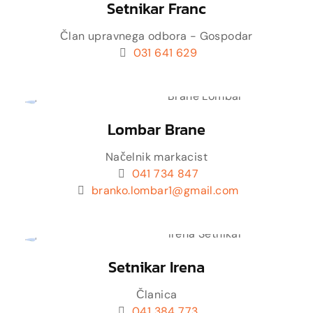
Setnikar Franc
Član upravnega odbora - Gospodar
031 641 629
Lombar Brane
Načelnik markacist
041 734 847
branko.lombar1@gmail.com
Setnikar Irena
Članica
041 384 773