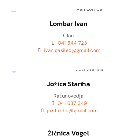
Lombar Ivan
Član
041 544 723
ivan.gasilec@gmail.com
Jožica Stariha
Računovodja
041 687 349
jo.stariha@gmail.com
Žičnica Vogel