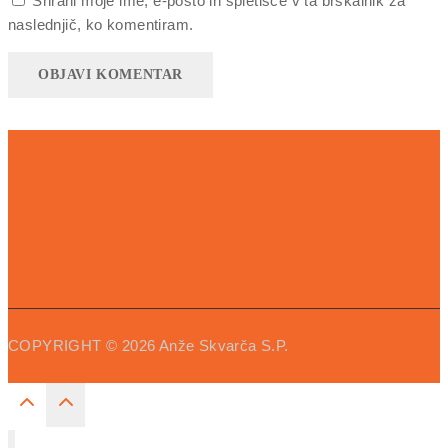
Shrani moje ime, e-pošto in spletišče v ta brskalnik za
naslednjič, ko komentiram.
COPYRIGHT
© 2026
Anže Skvarča S.P.