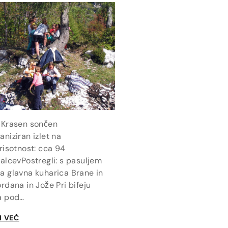
 Krasen sončen
niziran izlet na
risotnost: cca 94
alcevPostregli: s pasuljem
 glavna kuharica Brane in
rdana in Jože Pri bifeju
a pod…
I VEČ
2003