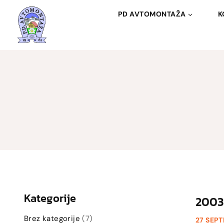
Skip
PD AVTOMONTAŽA
K
to
content
Kategorije
2003
Brez kategorije
(7)
27 SEP