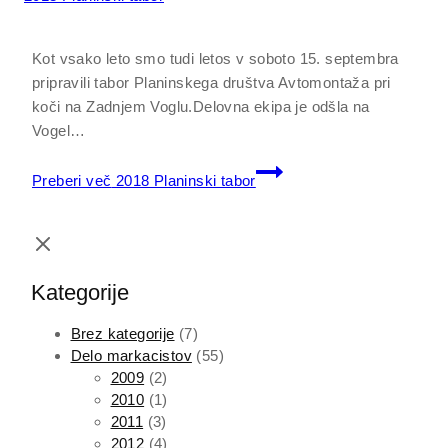
Kot vsako leto smo tudi letos v soboto 15. septembra
pripravili tabor Planinskega društva Avtomontaža pri
koči na Zadnjem Voglu.Delovna ekipa je odšla na
Vogel…
Preberi več
2018 Planinski tabor
Kategorije
Brez kategorije
(7)
Delo markacistov
(55)
2009
(2)
2010
(1)
2011
(3)
2012
(4)